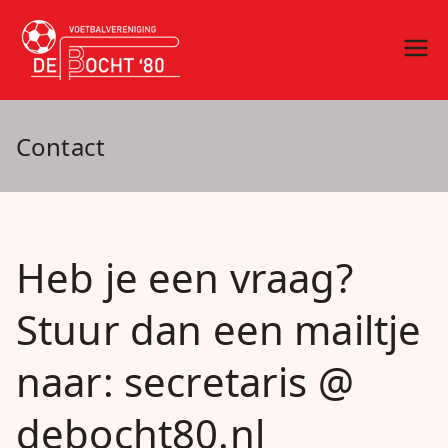
Ga
naar
vv De Bocht
Oirschot
de
inhoud
'80
Contact
Heb je een vraag?
Stuur dan een mailtje
naar: secretaris @
debocht80.nl