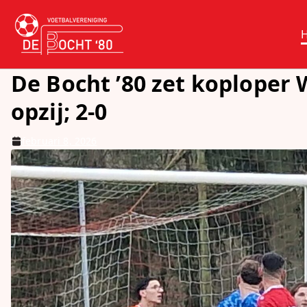
Ga
naar
vv De Bocht 
Oirschot
de
inhoud
De Bocht ’80 zet koploper
opzij; 2-0
februari 8, 2026