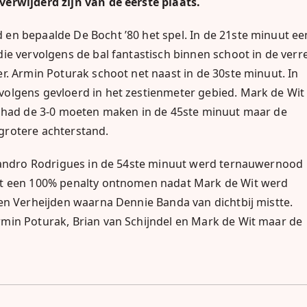
erwijderd zijn van de eerste plaats.
en bepaalde De Bocht ’80 het spel. In de 21ste minuut ee
ie vervolgens de bal fantastisch binnen schoot in de verr
r. Armin Poturak schoot net naast in de 30ste minuut. In
olgens gevloerd in het zestienmeter gebied. Mark de Wit
l had de 3-0 moeten maken in de 45ste minuut maar de
grotere achterstand.
Leandro Rodrigues in de 54ste minuut werd ternauwernood
ht een 100% penalty ontnomen nadat Mark de Wit werd
en Verheijden waarna Dennie Banda van dichtbij mistte.
min Poturak, Brian van Schijndel en Mark de Wit maar de