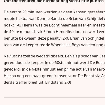
Oirschottenaren die hierdoor nog slecht drie punten v
De eerste 20 minuten werden er geen kansen gecreëerd 
mooie hakbal van Dennie Banda op Brian van Schijndel d
hoek; 1-0. Hierna was de Bocht helemaal heer en meeste
de 40ste minuut brak Simon Hendriks door en werd verv
benutte bekwaam deze penalty; 2-0. Brian van Schijnde
teen van de keeper redde Woenselse Boys van een nog 
Na rust hetzelfde wedstrijdbeeld. Een slap schot van 
gered door de keeper. In de 60ste minuut werd De Boc
gevloerd. In de 64ste minuut een prima actie van Maart
Hierna nog een paar goede kansen voor De Bocht via Ar
derde treffer bleef uit. Eindstand 2-0!