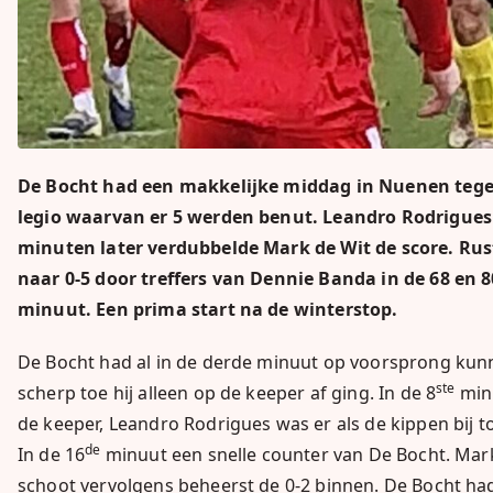
De Bocht had een makkelijke middag in Nuenen tege
legio waarvan er 5 werden benut. Leandro Rodrigues 
minuten later verdubbelde Mark de Wit de score. Rust
naar 0-5 door treffers van Dennie Banda in de 68 en 8
minuut. Een prima start na de winterstop.
De Bocht had al in de derde minuut op voorsprong kun
ste
scherp toe hij alleen op de keeper af ging. In de 8
minu
de keeper, Leandro Rodrigues was er als de kippen bij to
de
In de 16
minuut een snelle counter van De Bocht. Mark
schoot vervolgens beheerst de 0-2 binnen. De Bocht had