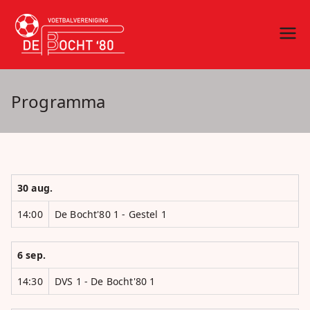
Ga
naar
vv De Bocht
Oirschot
de
inhoud
'80
Programma
30 aug.
14:00
De Bocht'80 1 - Gestel 1
6 sep.
14:30
DVS 1 - De Bocht'80 1