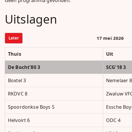
Geen programma gevonden.
Uitslagen
17 mei 2026
Later
Thuis
Uit
De Bocht'80 3
SCG'18 3
Boxtel 3
Nemelaer 
RKDVC 8
Zwaluw VFC
Spoordonkse Boys 5
Essche Boy
Helvoirt 6
ODC 4