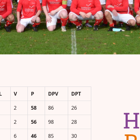
L
V
P
DPV
DPT
2
58
86
26
2
56
98
28
6
46
85
30