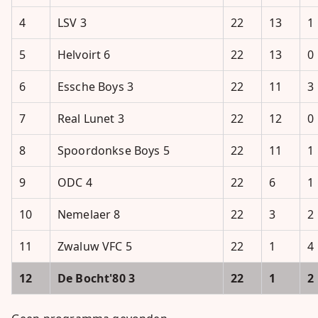
4
LSV 3
22
13
1
5
Helvoirt 6
22
13
0
6
Essche Boys 3
22
11
3
7
Real Lunet 3
22
12
0
8
Spoordonkse Boys 5
22
11
1
9
ODC 4
22
6
1
10
Nemelaer 8
22
3
2
11
Zwaluw VFC 5
22
1
4
12
De Bocht'80 3
22
1
2