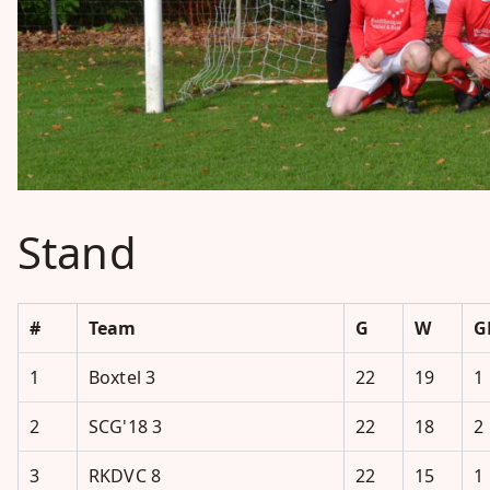
Stand
#
Team
G
W
G
1
Boxtel 3
22
19
1
2
SCG'18 3
22
18
2
3
RKDVC 8
22
15
1