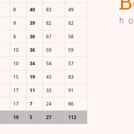
8
40
83
49
9
39
82
62
8
36
67
58
10
36
59
59
10
34
54
57
15
19
43
83
17
11
33
91
17
7
24
86
19
5
27
112