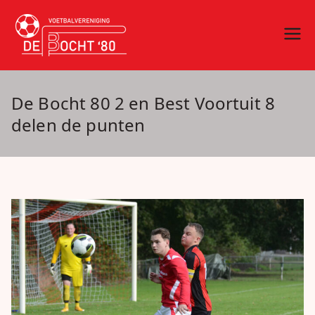
Ga
naar
vv De Bocht
Oirschot
de
inhoud
'80
De Bocht 80 2 en Best Voortuit 8
delen de punten