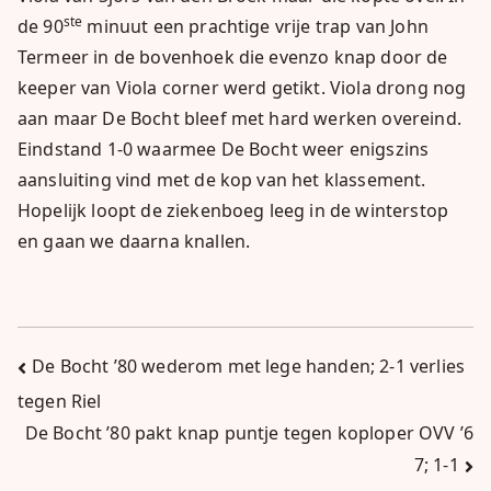
ste
de 90
minuut een prachtige vrije trap van John
Termeer in de bovenhoek die evenzo knap door de
keeper van Viola corner werd getikt. Viola drong nog
aan maar De Bocht bleef met hard werken overeind.
Eindstand 1-0 waarmee De Bocht weer enigszins
aansluiting vind met de kop van het klassement.
Hopelijk loopt de ziekenboeg leeg in de winterstop
en gaan we daarna knallen.
Bericht
De Bocht ’80 wederom met lege handen; 2-1 verlies
tegen Riel
navigatie
De Bocht ’80 pakt knap puntje tegen koploper OVV ’6
7; 1-1