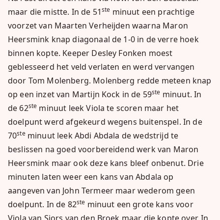
ste
maar die mistte. In de 51
minuut een prachtige
voorzet van Maarten Verheijden waarna Maron
Heersmink knap diagonaal de 1-0 in de verre hoek
binnen kopte. Keeper Desley Fonken moest
geblesseerd het veld verlaten en werd vervangen
door Tom Molenberg. Molenberg redde meteen knap
ste
op een inzet van Martijn Kock in de 59
minuut. In
ste
de 62
minuut leek Viola te scoren maar het
doelpunt werd afgekeurd wegens buitenspel. In de
ste
70
minuut leek Abdi Abdala de wedstrijd te
beslissen na goed voorbereidend werk van Maron
Heersmink maar ook deze kans bleef onbenut. Drie
minuten laten weer een kans van Abdala op
aangeven van John Termeer maar wederom geen
ste
doelpunt. In de 82
minuut een grote kans voor
Viola van Sjors van den Broek maar die kopte over. In