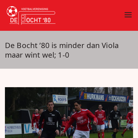
Ga
naar
vv De Bocht
Oirschot
de
inhoud
'80
De Bocht ’80 is minder dan Viola
maar wint wel; 1-0