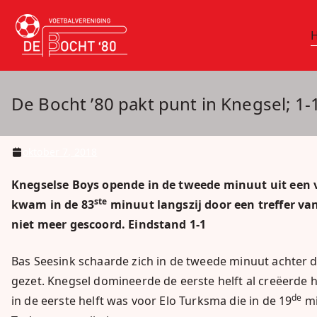
Ga
naar
vv De Bocht 
Oirschot
de
inhoud
De Bocht ’80 pakt punt in Knegsel; 1-
oktober 7, 2018
Knegselse Boys opende in de tweede minuut uit een vr
ste
kwam in de 83
minuut langszij door een treffer va
niet meer gescoord. Eindstand 1-1
Bas Seesink schaarde zich in de tweede minuut achter 
gezet. Knegsel domineerde de eerste helft al creëerde h
de
in de eerste helft was voor Elo Turksma die in de 19
mi