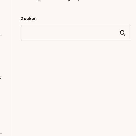
Zoeken
Zoeken
.
t