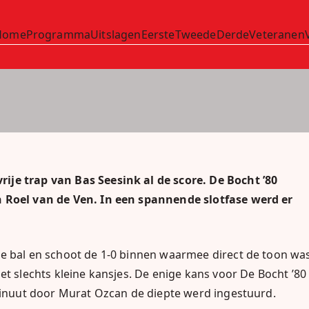
Home
Programma
Uitslagen
Eerste
Tweede
Derde
Veteranen
'80
1
ije trap van Bas Seesink al de score. De Bocht ’80
n Roel van de Ven. In een spannende slotfase werd er
de bal en schoot de 1-0 binnen waarmee direct de toon wa
et slechts kleine kansjes. De enige kans voor De Bocht ’80
nuut door Murat Ozcan de diepte werd ingestuurd.