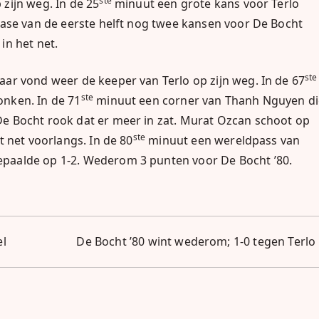
ste
zijn weg. In de 25
minuut een grote kans voor Terlo
fase van de eerste helft nog twee kansen voor De Bocht
in het net.
ste
ar vond weer de keeper van Terlo op zijn weg. In de 67
ste
nken. In de 71
minuut een corner van Thanh Nguyen di
e Bocht rook dat er meer in zat. Murat Ozcan schoot op
ste
 net voorlangs. In de 80
minuut een wereldpass van
paalde op 1-2. Wederom 3 punten voor De Bocht ’80.
el
De Bocht ’80 wint wederom; 1-0 tegen Terlo