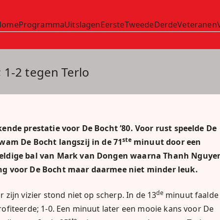
Home
Programma
Uitslagen
Eerste
Tweede
Derde
Veteranen
'80
 1-2 tegen Terlo
kende prestatie voor De Bocht ’80. Voor rust speelde De
ste
kwam De Bocht langszij in de 71
minuut door een
ldige bal van Mark van Dongen waarna Thanh Nguye
ing voor De Bocht maar daarmee niet minder leuk.
de
ijn vizier stond niet op scherp. In de 13
minuut faalde
ofiteerde; 1-0. Een minuut later een mooie kans voor De