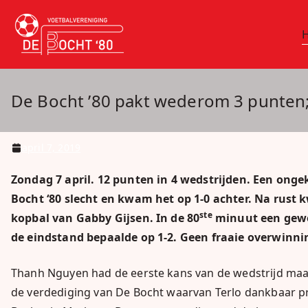
Ga
naar
vv De Bocht 
Oirschot
de
inhoud
De Bocht ’80 pakt wederom 3 punten;
april 7, 2019
Zondag 7 april. 12 punten in 4 wedstrijden. Een onge
Bocht ‘80 slecht en kwam het op 1-0 achter. Na rust 
ste
kopbal van Gabby Gijsen. In de 80
minuut een gewe
de eindstand bepaalde op 1-2. Geen fraaie overwinn
Thanh Nguyen had de eerste kans van de wedstrijd maar z
de verdediging van De Bocht waarvan Terlo dankbaar pr