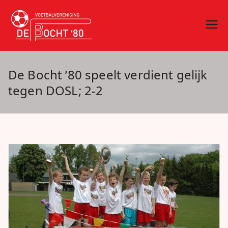
Ga
naar
vv De Bocht
Oirschot
de
inhoud
'80
De Bocht ’80 speelt verdient gelijk
tegen DOSL; 2-2