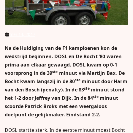
mei 14, 2017
Na de Huldiging van de F1 kampioenen kon de
wedstrijd beginnen. DOSL en De Bocht ’80 waren
prima aan elkaar gewaagd. DOSL kwam op 0-1
ste
voorsprong in de 39
minuut via Martijn Bax. De
ste
Bocht kwam langszij in de 80
minuut door Harm
ste
van den Bosch (penalty). In de 83
minuut stond
ste
het 1-2 door Jeffrey van Dijk. In de 84
minuut
scoorde Patrick Broks met een weergaloos
doelpunt de gelijkmaker. Eindstand 2-2.
DOSL startte sterk. In de eerste minuut moest Bocht