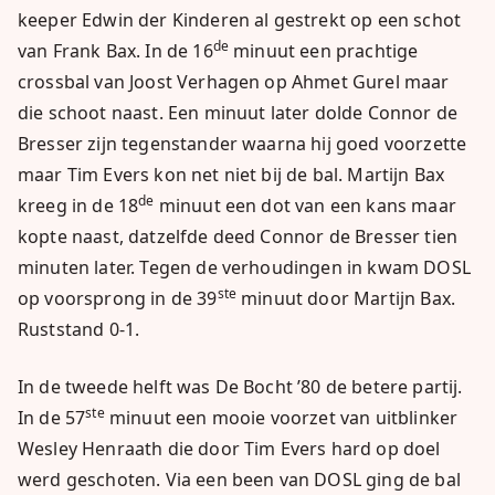
keeper Edwin der Kinderen al gestrekt op een schot
de
van Frank Bax. In de 16
minuut een prachtige
crossbal van Joost Verhagen op Ahmet Gurel maar
die schoot naast. Een minuut later dolde Connor de
Bresser zijn tegenstander waarna hij goed voorzette
maar Tim Evers kon net niet bij de bal. Martijn Bax
de
kreeg in de 18
minuut een dot van een kans maar
kopte naast, datzelfde deed Connor de Bresser tien
minuten later. Tegen de verhoudingen in kwam DOSL
ste
op voorsprong in de 39
minuut door Martijn Bax.
Ruststand 0-1.
In de tweede helft was De Bocht ’80 de betere partij.
ste
In de 57
minuut een mooie voorzet van uitblinker
Wesley Henraath die door Tim Evers hard op doel
werd geschoten. Via een been van DOSL ging de bal