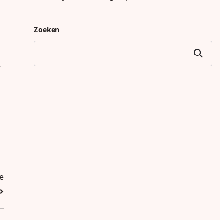
Zoeken
Zoeken
r
se