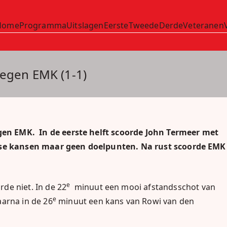
Home
Programma
Uitslagen
Eerste
Tweede
Derde
Veteranen
'80
tegen EMK (1-1)
egen EMK. In de eerste helft scoorde John Termeer met
erse kansen maar geen doelpunten. Na rust scoorde EMK
e
e niet. In de 22
minuut een mooi afstandsschot van
e
arna in de 26
minuut een kans van Rowi van den