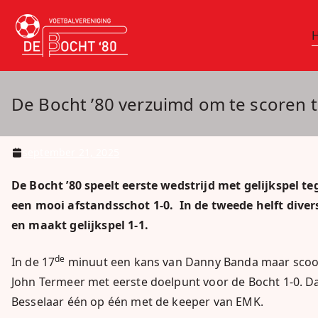
Ga
naar
vv De Bocht 
Oirschot
de
inhoud
De Bocht ’80 verzuimd om te scoren 
september 21, 2025
De Bocht ’80 speelt eerste wedstrijd met gelijkspel t
een mooi afstandsschot 1-0. In de tweede helft div
en maakt gelijkspel 1-1.
de
In de 17
minuut een kans van Danny Banda maar scoord
John Termeer met eerste doelpunt voor de Bocht 1-0. Da
Besselaar één op één met de keeper van EMK.