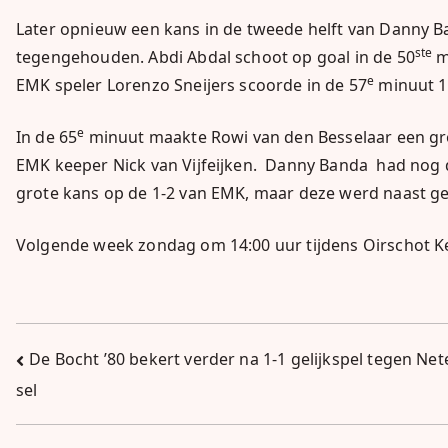
Later opnieuw een kans in de tweede helft van Danny B
ste
tegengehouden. Abdi Abdal schoot op goal in de 50
m
e
EMK speler Lorenzo Sneijers scoorde in de 57
minuut 
e
In de 65
minuut maakte Rowi van den Besselaar een gro
EMK keeper Nick van Vijfeijken. Danny Banda had nog d
grote kans op de 1-2 van EMK, maar deze werd naast g
Volgende week zondag om 14:00 uur tijdens Oirschot Ke
Bericht
De Bocht ’80 bekert verder na 1-1 gelijkspel tegen Net
sel
navigatie