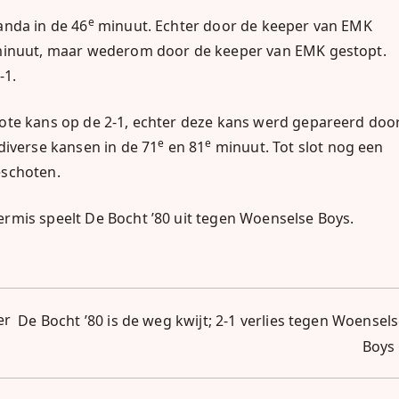
e
anda in de 46
minuut. Echter door de keeper van EMK
inuut, maar wederom door de keeper van EMK gestopt.
1-1.
te kans op de 2-1, echter deze kans werd gepareerd doo
e
e
iverse kansen in de 71
en 81
minuut. Tot slot nog een
eschoten.
rmis speelt De Bocht ’80 uit tegen Woenselse Boys.
er
De Bocht ’80 is de weg kwijt; 2-1 verlies tegen Woensel
Boys