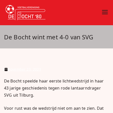
Ga
naar
vv De Bocht
Oirschot
de
inhoud
'80
De Bocht wint met 4-0 van SVG
november 23, 2023
De Bocht speelde haar eerste lichtwedstrijd in haar
43 jarige geschiedenis tegen rode lantaarndrager
SVG uit Tilburg.
Voor rust was de wedstrijd niet om aan te zien. Dat