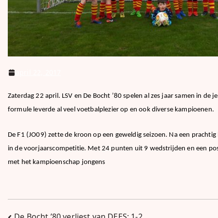
april 22, 2017
Zaterdag 22 april. LSV en De Bocht ’80 spelen al zes jaar samen in de
formule leverde al veel voetbalplezier op en ook diverse kampioenen.
De F1 (JO09) zette de kroon op een geweldig seizoen. Na een pracht
in de voorjaarscompetitie. Met 24 punten uit 9 wedstrijden en een posi
met het kampioenschap jongens
De Bocht ’80 verliest van DEES; 1-2