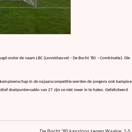
 jeugd onder de naam LBC (Lennisheuvel – De Bocht ’80 – Combinatie). Die
ig kampioenschap in de najaarscompetitie werden de jongens ook kampio
tief doelpuntensaldo van 27 zijn ze niet meer in te halen. Gefeliciteerd
De Bocht ’80 kansloos tegen Waalre; 1-5