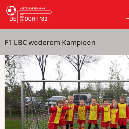
Ga
naar
vv De Bocht 
Oirschot
de
inhoud
F1 LBC wederom Kampioen