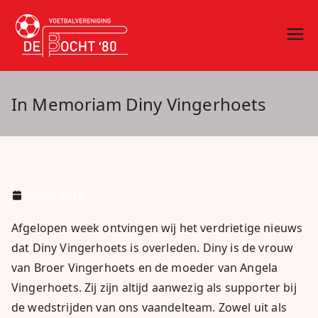
Ga
naar
vv De Bocht
Oirschot
de
inhoud
'80
In Memoriam Diny Vingerhoets
april 5, 2018
Afgelopen week ontvingen wij het verdrietige nieuws
dat Diny Vingerhoets is overleden. Diny is de vrouw
van Broer Vingerhoets en de moeder van Angela
Vingerhoets. Zij zijn altijd aanwezig als supporter bij
de wedstrijden van ons vaandelteam. Zowel uit als