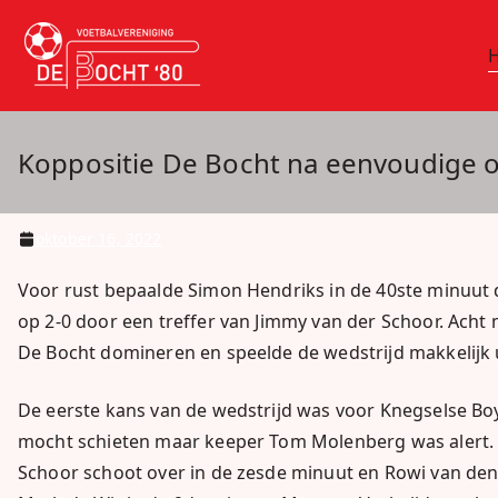
Ga
naar
vv De Bocht 
Oirschot
de
inhoud
Koppositie De Bocht na eenvoudige o
oktober 16, 2022
Voor rust bepaalde Simon Hendriks in de 40ste minuut 
op 2-0 door een treffer van Jimmy van der Schoor. Acht 
De Bocht domineren en speelde de wedstrijd makkelijk u
De eerste kans van de wedstrijd was voor Knegselse Boys
mocht schieten maar keeper Tom Molenberg was alert. Hi
Schoor schoot over in de zesde minuut en Rowi van den