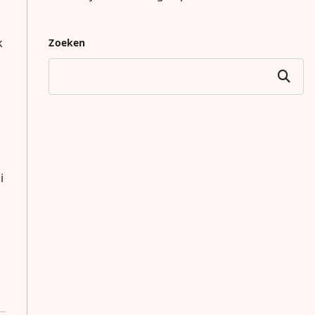
k
Zoeken
Zoeken
l
i