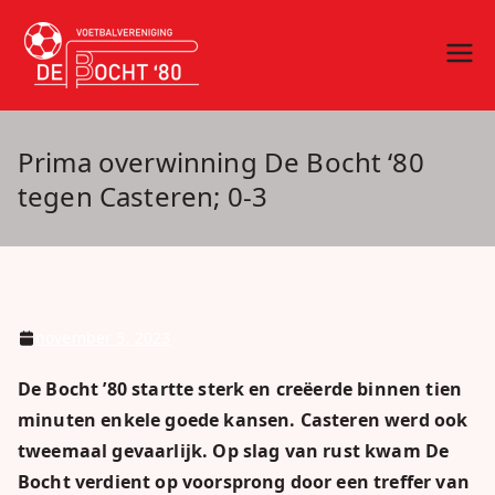
Ga
naar
vv De Bocht
Oirschot
de
inhoud
'80
Prima overwinning De Bocht ‘80
tegen Casteren; 0-3
november 5, 2023
De Bocht ’80 startte sterk en creëerde binnen tien
minuten enkele goede kansen. Casteren werd ook
tweemaal gevaarlijk. Op slag van rust kwam De
Bocht verdient op voorsprong door een treffer van