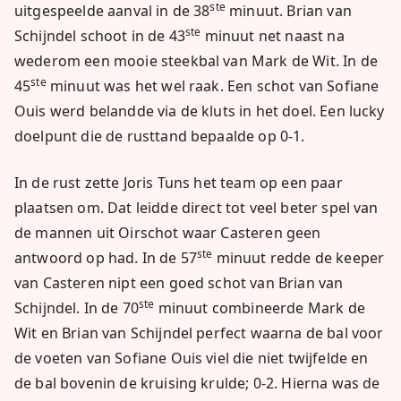
ste
uitgespeelde aanval in de 38
minuut. Brian van
ste
Schijndel schoot in de 43
minuut net naast na
wederom een mooie steekbal van Mark de Wit. In de
ste
45
minuut was het wel raak. Een schot van Sofiane
Ouis werd belandde via de kluts in het doel. Een lucky
doelpunt die de rusttand bepaalde op 0-1.
In de rust zette Joris Tuns het team op een paar
plaatsen om. Dat leidde direct tot veel beter spel van
de mannen uit Oirschot waar Casteren geen
ste
antwoord op had. In de 57
minuut redde de keeper
van Casteren nipt een goed schot van Brian van
ste
Schijndel. In de 70
minuut combineerde Mark de
Wit en Brian van Schijndel perfect waarna de bal voor
de voeten van Sofiane Ouis viel die niet twijfelde en
de bal bovenin de kruising krulde; 0-2. Hierna was de