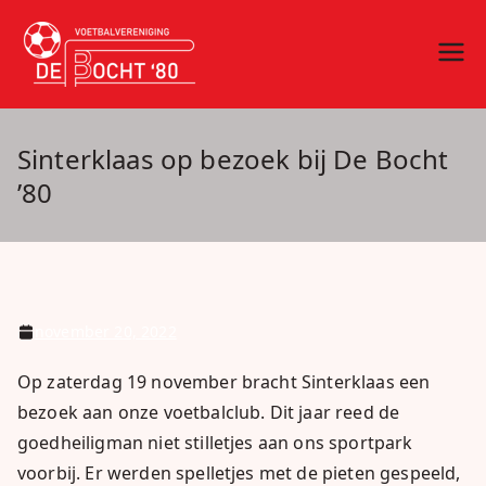
Ga
naar
vv De Bocht
Oirschot
de
inhoud
'80
Sinterklaas op bezoek bij De Bocht
’80
november 20, 2022
Op zaterdag 19 november bracht Sinterklaas een
bezoek aan onze voetbalclub. Dit jaar reed de
goedheiligman niet stilletjes aan ons sportpark
voorbij. Er werden spelletjes met de pieten gespeeld,